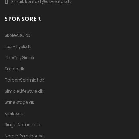
Email: kontakt@dk-natur.dk
SPONSORER
SkoleABC.dk
Lær-Tysk.dk
TheCityGirl.dk
Smieh.dk
TorbenSchmidt.dk
SimpleLifeStyle.dk
StineStage.dk
Viniko.dk
Ringe Naturskole
Nordic Painthouse