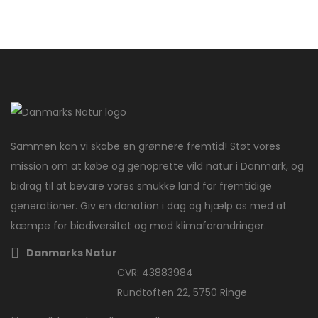
Sammen kan vi skabe en grønnere fremtid! Støt vores
mission om at købe og genoprette vild natur i Danmark, og
bidrag til at bevare vores smukke land for fremtidige
generationer. Giv en donation i dag og hjælp os med at
kæmpe for biodiversitet og mod klimaforandringer.
Danmarks Natur
CVR: 43883984
Rundtoften 22, 5750 Ringe