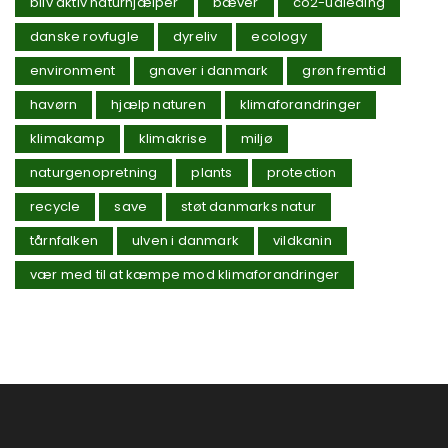
bliv aktiv naturhjælper
bæver
co2-udleding
danske rovfugle
dyreliv
ecology
environment
gnaver i danmark
grøn fremtid
havørn
hjælp naturen
klimaforandringer
klimakamp
klimakrise
miljø
naturgenopretning
plants
protection
recycle
save
støt danmarks natur
tårnfalken
ulven i danmark
vildkanin
vær med til at kæmpe mod klimaforandringer