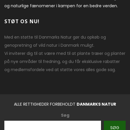
og naturlige fænomener i kampen for en bedre verden.
STØT OS NU!
Med en støtte til Danmarks Natur gør du opkøb og
genopretning af vild natur i Danmark muligt.
Vi inviterer dig til at være med til at plante træer og planter
på nye områder til fredning, og du får eksklusive rabatter
og medlemsfordele ved at støtte vores alles gode sag.
ALLE RETTIGHEDER FORBEHOLDT
DANMARKS NATUR
Søg
SØG