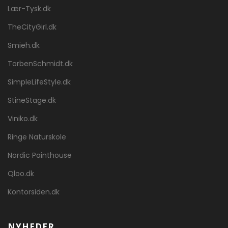
Lær-Tysk.dk
TheCityGirl.dk
Smieh.dk
TorbenSchmidt.dk
SimpleLifeStyle.dk
StineStage.dk
Viniko.dk
Ringe Naturskole
Nordic Painthouse
Qloo.dk
Kontorsiden.dk
NYHEDER