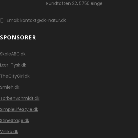
Rundtoften 22, 5750 Ringe
Email: kontakt@dk-natur.dk
SPONSORER
SkoleABC.dk
Lær-Tysk.dk
TheCityGirl.dk
Smieh.dk
TorbenSchmidt.dk
SimpleLifeStyle.dk
StineStage.dk
Viniko.dk