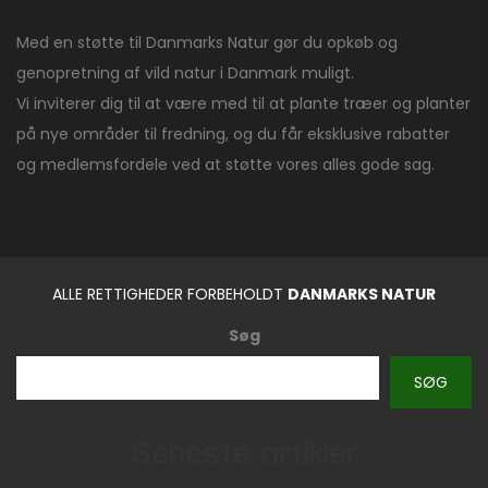
Med en støtte til Danmarks Natur gør du opkøb og
genopretning af vild natur i Danmark muligt.
Vi inviterer dig til at være med til at plante træer og planter
på nye områder til fredning, og du får eksklusive rabatter
og medlemsfordele ved at støtte vores alles gode sag.
ALLE RETTIGHEDER FORBEHOLDT
DANMARKS NATUR
Søg
SØG
Seneste artikler