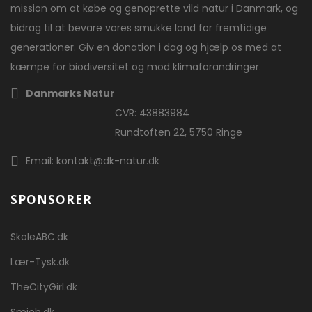
mission om at købe og genoprette vild natur i Danmark, og
bidrag til at bevare vores smukke land for fremtidige
generationer. Giv en donation i dag og hjælp os med at
kæmpe for biodiversitet og mod klimaforandringer.
Danmarks Natur
CVR: 43883984
Rundtoften 22, 5750 Ringe
Email: kontakt@dk-natur.dk
SPONSORER
SkoleABC.dk
Lær-Tysk.dk
TheCityGirl.dk