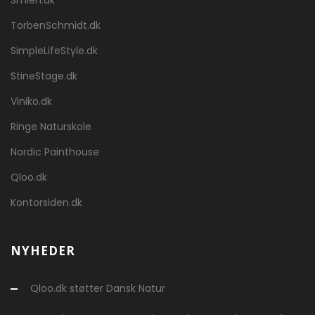
Smieh.dk
TorbenSchmidt.dk
SimpleLifeStyle.dk
StineStage.dk
Viniko.dk
Ringe Naturskole
Nordic Painthouse
Qloo.dk
Kontorsiden.dk
NYHEDER
Qloo.dk støtter Dansk Natur