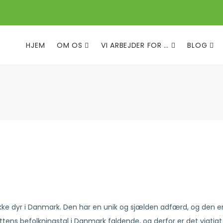
HJEM
OM OS
VI ARBEJDER FOR …
BLOG
ke dyr i Danmark. Den har en unik og sjælden adfærd, og den e
tens befolkningstal i Danmark faldende, og derfor er det vigtigt 