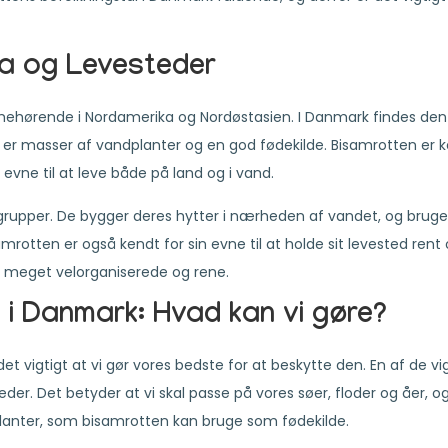
ta og Levesteder
mehørende i Nordamerika og Nordøstasien. I Danmark findes den
r er masser af vandplanter og en god fødekilde. Bisamrotten er k
 evne til at leve både på land og i vand.
å grupper. De bygger deres hytter i nærheden af vandet, og brug
rotten er også kendt for sin evne til at holde sit levested rent
er meget velorganiserede og rene.
 i Danmark: Hvad kan vi gøre?
et vigtigt at vi gør vores bedste for at beskytte den. En af de vi
eder. Det betyder at vi skal passe på vores søer, floder og åer, og
planter, som bisamrotten kan bruge som fødekilde.