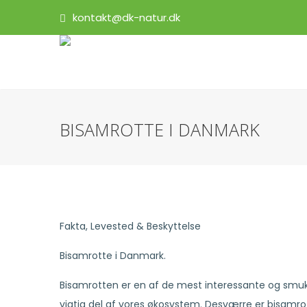
kontakt@dk-natur.dk
BISAMROTTE I DANMARK
Fakta, Levested & Beskyttelse
Bisamrotte i Danmark.
Bisamrotten er en af de mest interessante og smuk
vigtig del af vores økosystem. Desværre er bisamrot