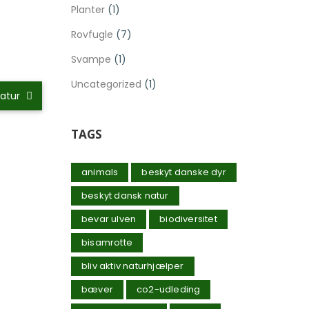
Planter
(1)
Rovfugle
(7)
Svampe
(1)
Uncategorized
(1)
natur
TAGS
animals
beskyt danske dyr
beskyt dansk natur
bevar ulven
biodiversitet
bisamrotte
bliv aktiv naturhjælper
bæver
co2-udleding