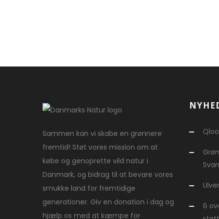
NYHE
Qloo
Sammen kan vi skabe en grønnere
fremtid! Støt vores mission om at
Grøn
købe og genoprette vild natur i
Svam
Danmark, og bidrag til at bevare vores
Ulve
smukke land for fremtidige
generationer. Giv en donation i dag og
6 ov
hjælp os med at kæmpe for
støt