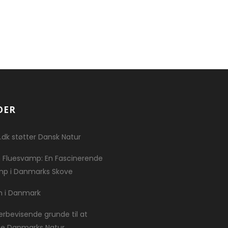
DER
.dk støtter Dansk Natur
 Fluesvamp: En Fascinerende
p i Danmarks Skove
n i Danmark
erbevisende grunde til at
te Danmarks Natur