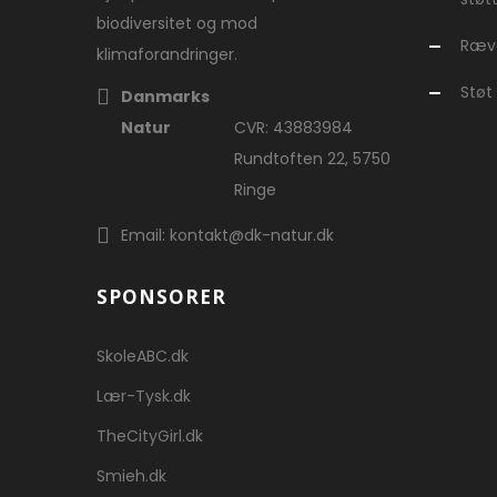
biodiversitet og mod
Ræve
klimaforandringer.
Støt
Danmarks
Natur
CVR: 43883984
Rundtoften 22, 5750
Ringe
Email: kontakt@dk-natur.dk
SPONSORER
SkoleABC.dk
Lær-Tysk.dk
TheCityGirl.dk
Smieh.dk