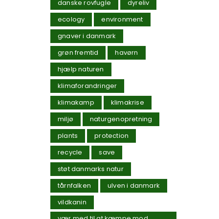
danske rovfugle
dyreliv
ecology
environment
gnaver i danmark
grøn fremtid
havørn
hjælp naturen
klimaforandringer
klimakamp
klimakrise
miljø
naturgenopretning
plants
protection
recycle
save
støt danmarks natur
tårnfalken
ulven i danmark
vildkanin
vær med til at kæmpe mod