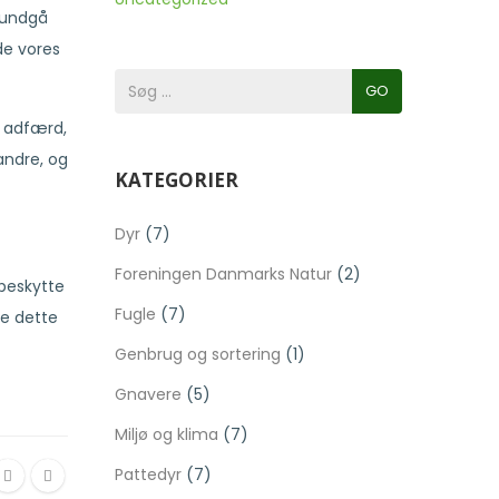
l undgå
de vores
GO
g adfærd,
andre, og
KATEGORIER
Dyr
(7)
Foreningen Danmarks Natur
(2)
 beskytte
Fugle
(7)
re dette
Genbrug og sortering
(1)
Gnavere
(5)
Miljø og klima
(7)
Pattedyr
(7)