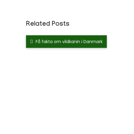
Related Posts
Få fakta om vildkanin i Danmark