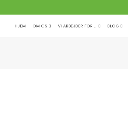
HJEM
OM OS
VI ARBEJDER FOR …
BLOG