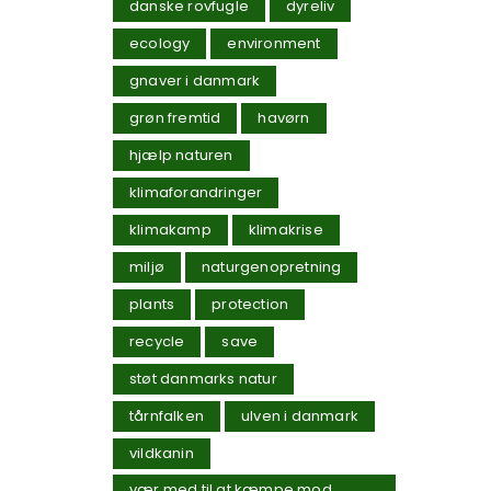
danske rovfugle
dyreliv
ecology
environment
gnaver i danmark
grøn fremtid
havørn
hjælp naturen
klimaforandringer
klimakamp
klimakrise
miljø
naturgenopretning
plants
protection
recycle
save
støt danmarks natur
tårnfalken
ulven i danmark
vildkanin
vær med til at kæmpe mod