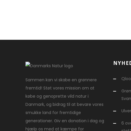
NYHE
Qloo
Sammen kan vi skabe en grønnere
fremtid! Støt vores mission om at
Grøn
købe og genoprette vild natur i
Svam
Danmark, og bidrag til at bevare vores
Ulve
smukke land for fremtidige
generationer. Giv en donation i dag og
6 ov
hjælp os med at kæmpe for
støt