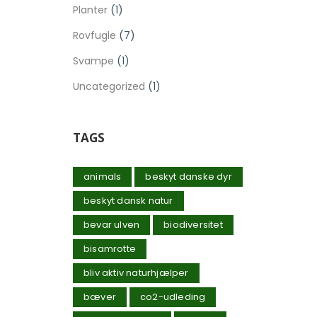
Planter
(1)
Rovfugle
(7)
Svampe
(1)
Uncategorized
(1)
TAGS
animals
beskyt danske dyr
beskyt dansk natur
bevar ulven
biodiversitet
bisamrotte
bliv aktiv naturhjælper
bæver
co2-udleding