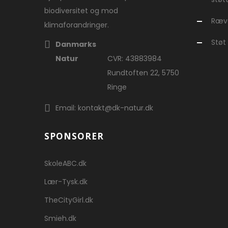
biodiversitet og mod
Ræve
klimaforandringer.
Støt
Danmarks
Natur
CVR: 43883984
Rundtoften 22, 5750
Ringe
Email: kontakt@dk-natur.dk
SPONSORER
SkoleABC.dk
Lær-Tysk.dk
TheCityGirl.dk
Smieh.dk