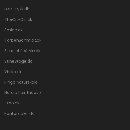
Lær-Tysk.dk
TheCityGirl.dk
Smieh.dk
TorbenSchmidt.dk
SimpleLifeStyle.dk
StineStage.dk
Viniko.dk
Ringe Naturskole
Nordic Painthouse
Qloo.dk
Kontorsiden.dk