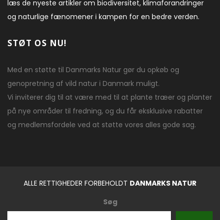
læs de nyeste artikler om biodiversitet, klimaforandringer
og naturlige fænomener i kampen for en bedre verden.
STØT OS NU!
Med en støtte til Danmarks Natur gør du opkøb og
genopretning af vild natur i Danmark muligt.
Vi inviterer dig til at være med til at plante træer og planter
på nye områder til fredning, og du får eksklusive rabatter
og medlemsfordele ved at støtte vores alles gode sag.
ALLE RETTIGHEDER FORBEHOLDT
DANMARKS NATUR
Søg