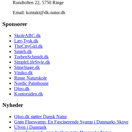
Rundtoften 22, 5750 Ringe
Email: kontakt@dk-natur.dk
Sponsorer
SkoleABC.dk
Lær-Tysk.dk
TheCityGirl.dk
Smieh.dk
TorbenSchmidt.dk
SimpleLifeStyle.dk
StineStage.dk
Viniko.dk
Ringe Naturskole
Nordic Painthouse
Qloo.dk
Kontorsiden.dk
Nyheder
Qloo.dk støtter Dansk Natur
Grøn Fluesvamp: En Fascinerende Svamp i Danmarks Skove
Ulven i Danmark