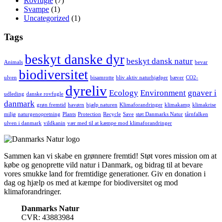
Rovfugle
(7)
Svampe
(1)
Uncategorized
(1)
Tags
beskyt danske dyr
beskyt dansk natur
Animals
bevar
biodiversitet
ulven
bisamrotte
bliv aktiv naturhjælper
bæver
CO2-
dyreliv
Ecology
Environment
gnaver i
udleding
danske rovfugle
danmark
grøn fremtid
havørn
hjælp naturen
Klimaforandringer
klimakamp
klimakrise
miljø
naturgenopretning
Plants
Protection
Recycle
Save
støt Danmarks Natur
tårnfalken
ulven i danmark
vildkanin
vær med til at kæmpe mod klimaforandringer
Sammen kan vi skabe en grønnere fremtid! Støt vores mission om at
købe og genoprette vild natur i Danmark, og bidrag til at bevare
vores smukke land for fremtidige generationer. Giv en donation i
dag og hjælp os med at kæmpe for biodiversitet og mod
klimaforandringer.
Danmarks Natur
CVR: 43883984