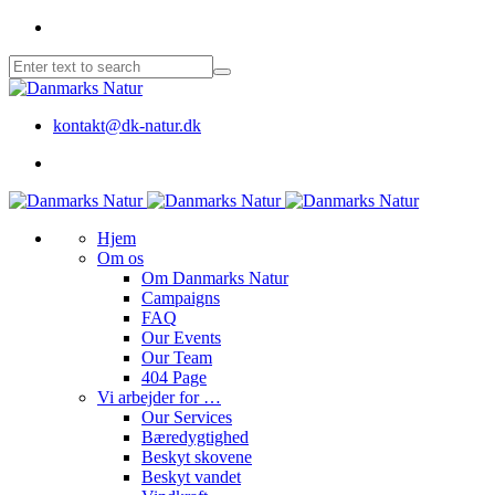
kontakt@dk-natur.dk
Hjem
Om os
Om Danmarks Natur
Campaigns
FAQ
Our Events
Our Team
404 Page
Vi arbejder for …
Our Services
Bæredygtighed
Beskyt skovene
Beskyt vandet