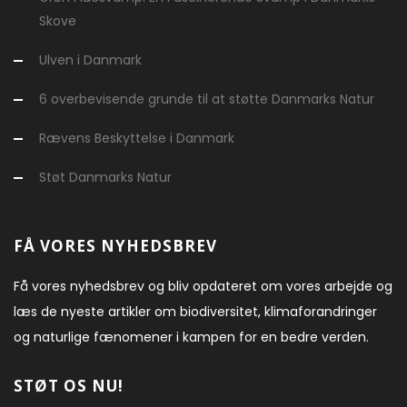
Skove
Ulven i Danmark
6 overbevisende grunde til at støtte Danmarks Natur
Rævens Beskyttelse i Danmark
Støt Danmarks Natur
FÅ VORES NYHEDSBREV
Få vores nyhedsbrev og bliv opdateret om vores arbejde og
læs de nyeste artikler om biodiversitet, klimaforandringer
og naturlige fænomener i kampen for en bedre verden.
STØT OS NU!