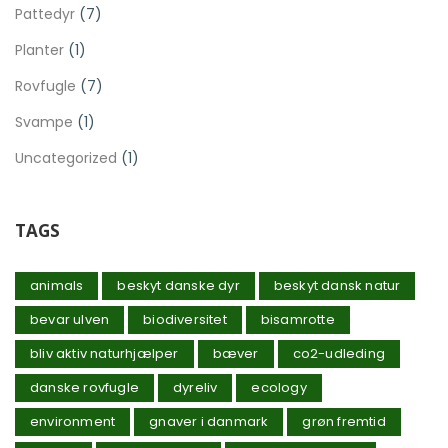
Pattedyr
(7)
Planter
(1)
Rovfugle
(7)
Svampe
(1)
Uncategorized
(1)
TAGS
animals
beskyt danske dyr
beskyt dansk natur
bevar ulven
biodiversitet
bisamrotte
bliv aktiv naturhjælper
bæver
co2-udleding
danske rovfugle
dyreliv
ecology
environment
gnaver i danmark
grøn fremtid