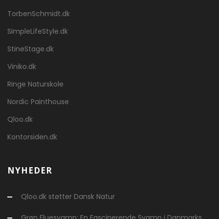
TorbenSchmidt.dk
SimpleLifeStyle.dk
StineStage.dk
Viniko.dk
Ringe Naturskole
Nordic Painthouse
Qloo.dk
Kontorsiden.dk
NYHEDER
Qloo.dk støtter Dansk Natur
Grøn Fluesvamp: En Fascinerende Svamp i Danmarks