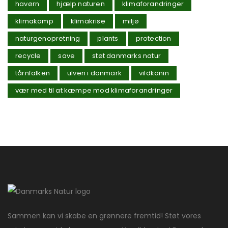
havørn
hjælp naturen
klimaforandringer
klimakamp
klimakrise
miljø
naturgenopretning
plants
protection
recycle
save
støt danmarks natur
tårnfalken
ulven i danmark
vildkanin
vær med til at kæmpe mod klimaforandringer
Sammen kan vi skabe en grønnere fremtid! Støt vores