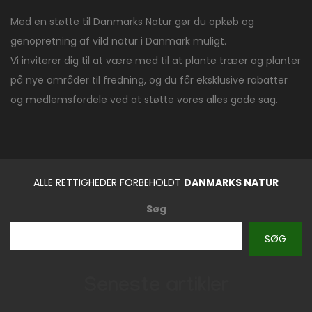
Med en støtte til Danmarks Natur gør du opkøb og
genopretning af vild natur i Danmark muligt.
Vi inviterer dig til at være med til at plante træer og planter
på nye områder til fredning, og du får eksklusive rabatter
og medlemsfordele ved at støtte vores alles gode sag.
ALLE RETTIGHEDER FORBEHOLDT
DANMARKS NATUR
Søg
SØG
Seneste artikler