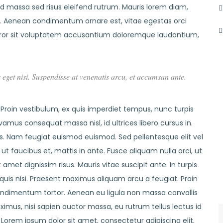
id massa sed risus eleifend rutrum. Mauris lorem diam,
. Aenean condimentum ornare est, vitae egestas orci
 error sit voluptatem accusantium doloremque laudantium,
s eget nisi. Suspendisse at venenatis arcu, et accumsan ante.
 Proin vestibulum, ex quis imperdiet tempus, nunc turpis
amus consequat massa nisl, id ultrices libero cursus in.
is. Nam feugiat euismod euismod. Sed pellentesque elit vel
ut faucibus et, mattis in ante. Fusce aliquam nulla orci, ut
 amet dignissim risus. Mauris vitae suscipit ante. In turpis
s nisi. Praesent maximus aliquam arcu a feugiat. Proin
dimentum tortor. Aenean eu ligula non massa convallis
imus, nisi sapien auctor massa, eu rutrum tellus lectus id
 Lorem ipsum dolor sit amet, consectetur adipiscing elit,