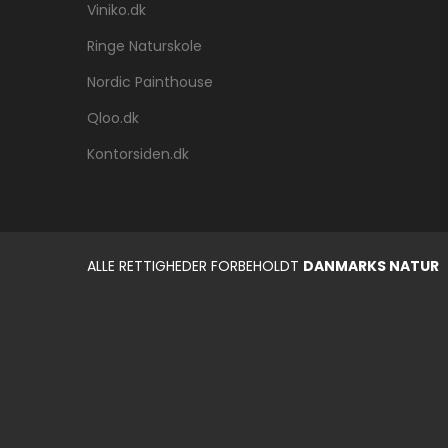
Viniko.dk
Ringe Naturskole
Nordic Painthouse
Qloo.dk
Kontorsiden.dk
ALLE RETTIGHEDER FORBEHOLDT
DANMARKS NATUR