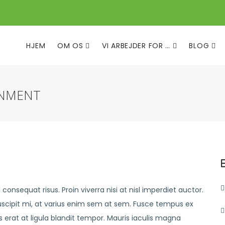
HJEM
OM OS
VI ARBEJDER FOR …
BLOG
ONMENT
consequat risus. Proin viverra nisi at nisl imperdiet auctor.
uscipit mi, at varius enim sem at sem. Fusce tempus ex
is erat at ligula blandit tempor. Mauris iaculis magna