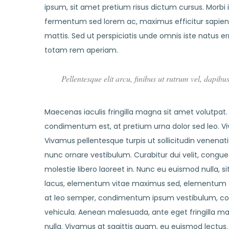
ipsum, sit amet pretium risus dictum cursus. Morbi 
fermentum sed lorem ac, maximus efficitur sapien
mattis. Sed ut perspiciatis unde omnis iste natus
totam rem aperiam.
Pellentesque elit arcu, finibus ut rutrum vel, dapibu
Maecenas iaculis fringilla magna sit amet volutpat.
condimentum est, at pretium urna dolor sed leo. Viv
Vivamus pellentesque turpis ut sollicitudin venenat
nunc ornare vestibulum. Curabitur dui velit, congue 
molestie libero laoreet in. Nunc eu euismod nulla, sit
lacus, elementum vitae maximus sed, elementum qui
at leo semper, condimentum ipsum vestibulum, con
vehicula. Aenean malesuada, ante eget fringilla max
nulla. Vivamus at sagittis quam, eu euismod lectus.