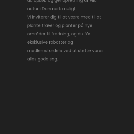
du opkøb og genopretning af vild
natur i Danmark muligt.
Vi inviterer dig til at være med til at
plante træer og planter på nye
områder til fredning, og du får
eksklusive rabatter og
medlemsfordele ved at støtte vores
alles gode sag.