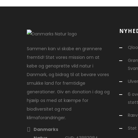
NYHE
Qloo
Sammen kan vi skabe en grønnere
fremtid! Støt vores mission om at
Grøn
købe og genoprette vild natur i
Svam
Danmark, og bidrag til at bevare vores
Ulve
smukke land for fremtidige
generationer. Giv en donation i dag og
6 ov
hjælp os med at kæmpe for
støt
biodiversitet og mod
Ræve
klimaforandringer.
Støt
Danmarks