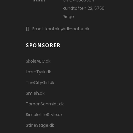
Natur
CVR: 43883984
Rundtoften 22, 5750
Ringe
Email: kontakt@dk-natur.dk
SPONSORER
SkoleABC.dk
Lær-Tysk.dk
TheCityGirl.dk
Smieh.dk
TorbenSchmidt.dk
SimpleLifeStyle.dk
StineStage.dk