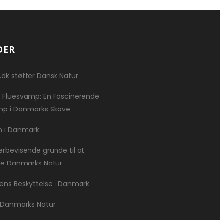
DER
.dk støtter Dansk Natur
 Fluesvamp: En Fascinerende
p i Danmarks Skove
n i Danmark
erbevisende grunde til at
te Danmarks Natur
ns Beskyttelse i Danmark
 Danmarks Natur