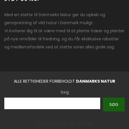
Med en støtte til Danmarks Natur gør du opkøb og
genopretning af vild natur i Danmark muligt.
Vi inviterer dig til at være med til at plante træer og planter
på nye områder til fredning, og du får eksklusive rabatter
og medlemsfordele ved at støtte vores alles gode sag.
ALLE RETTIGHEDER FORBEHOLDT
DANMARKS NATUR
Søg
SØG
Seneste artikler