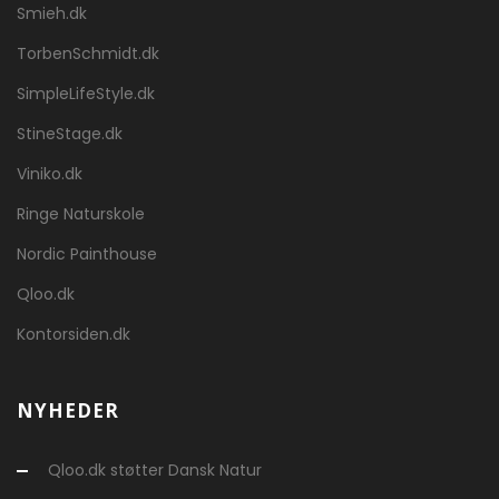
Smieh.dk
TorbenSchmidt.dk
SimpleLifeStyle.dk
StineStage.dk
Viniko.dk
Ringe Naturskole
Nordic Painthouse
Qloo.dk
Kontorsiden.dk
NYHEDER
Qloo.dk støtter Dansk Natur