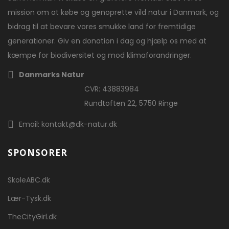
mission om at købe og genoprette vild natur i Danmark, og
bidrag til at bevare vores smukke land for fremtidige
generationer. Giv en donation i dag og hjælp os med at
kæmpe for biodiversitet og mod klimaforandringer.
Danmarks Natur
CVR: 43883984
Rundtoften 22, 5750 Ringe
Email: kontakt@dk-natur.dk
SPONSORER
SkoleABC.dk
Lær-Tysk.dk
TheCityGirl.dk