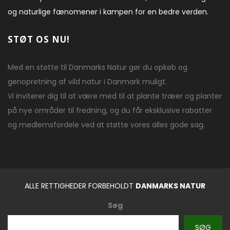
og naturlige fænomener i kampen for en bedre verden.
STØT OS NU!
Med en støtte til Danmarks Natur gør du opkøb og
genopretning af vild natur i Danmark muligt.
Vi inviterer dig til at være med til at plante træer og planter
på nye områder til fredning, og du får eksklusive rabatter
og medlemsfordele ved at støtte vores alles gode sag.
ALLE RETTIGHEDER FORBEHOLDT
DANMARKS NATUR
Søg
SØG