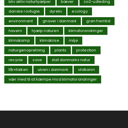
bliv aktiv naturhjælper
bæver
co2-udleding
danske rovfugle
dyreliv
ecology
environment
gnaver i danmark
grøn fremtid
havørn
hjælp naturen
klimaforandringer
klimakamp
klimakrise
miljø
naturgenopretning
plants
protection
recycle
save
støt danmarks natur
tårnfalken
ulven i danmark
vildkanin
vær med til at kæmpe mod klimaforandringer