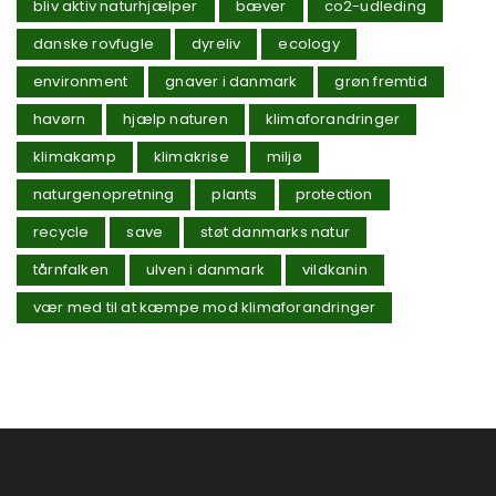
bliv aktiv naturhjælper
bæver
co2-udleding
danske rovfugle
dyreliv
ecology
environment
gnaver i danmark
grøn fremtid
havørn
hjælp naturen
klimaforandringer
klimakamp
klimakrise
miljø
naturgenopretning
plants
protection
recycle
save
støt danmarks natur
tårnfalken
ulven i danmark
vildkanin
vær med til at kæmpe mod klimaforandringer