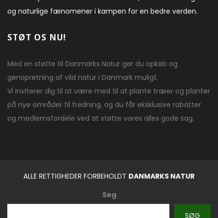
og naturlige fænomener i kampen for en bedre verden.
STØT OS NU!
Med en støtte til Danmarks Natur gør du opkøb og
genopretning af vild natur i Danmark muligt.
Vi inviterer dig til at være med til at plante træer og planter
på nye områder til fredning, og du får eksklusive rabatter
og medlemsfordele ved at støtte vores alles gode sag.
ALLE RETTIGHEDER FORBEHOLDT
DANMARKS NATUR
Søg
SØG