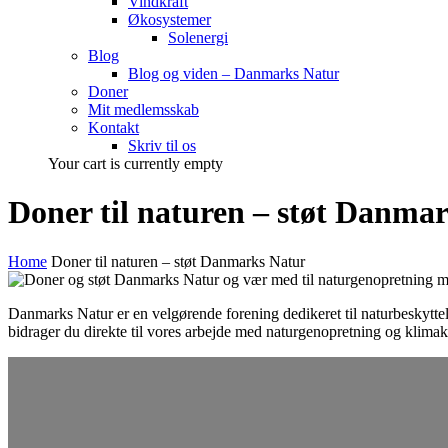
Vindkraft
Økosystemer
Solenergi
Blog
Blog og viden – Danmarks Natur
Doner
Mit medlemsskab
Kontakt
Skriv til os
Your cart is currently empty
Doner til naturen – støt Danma
Home
Doner til naturen – støt Danmarks Natur
Danmarks Natur er en velgørende forening dedikeret til naturbeskyttel
bidrager du direkte til vores arbejde med naturgenopretning og klim