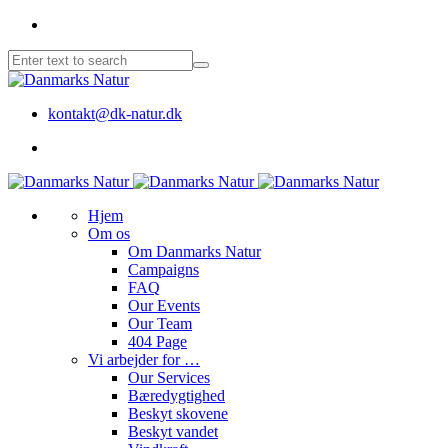
kontakt@dk-natur.dk
Hjem
Om os
Om Danmarks Natur
Campaigns
FAQ
Our Events
Our Team
404 Page
Vi arbejder for …
Our Services
Bæredygtighed
Beskyt skovene
Beskyt vandet